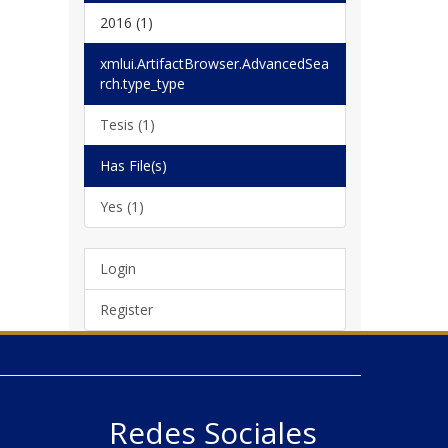
2016 (1)
xmlui.ArtifactBrowser.AdvancedSea
rch.type_type
Tesis (1)
Has File(s)
Yes (1)
Login
Register
Redes Sociales