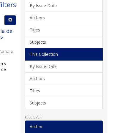
ilters
By Issue Date
Authors
Titles
ia de
os
Subjects
 Tamara
This Collection
ta y
By Issue Date
 de
Authors
Titles
Subjects
DISCOVER
Author