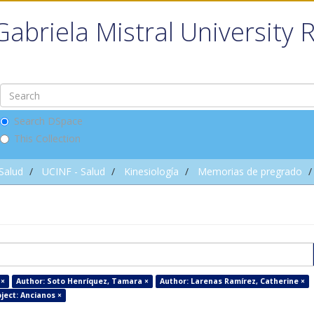
Gabriela Mistral University 
Search DSpace
This Collection
 Salud
UCINF - Salud
Kinesiología
Memorias de pregrado
 ×
Author: Soto Henríquez, Tamara ×
Author: Larenas Ramírez, Catherine ×
ject: Ancianos ×