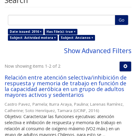
Search
Go
Date issued: 2016 ×
Has File(s): true ×
Subject: Actividad motora ×
Subject: Ancianos ×
Show Advanced Filters
Now showing items 1-2 of 2
Relación entre atención selectiva/inhibición de
respuesta y memoria de trabajo en función de
la capacidad aeróbica en un grupo de adultos
mayores activos y sedentarios
Castro Pavez, Pamela
;
Iturra Araya, Paulina
;
Larenas Ramírez,
Catherine
;
Soto Henríquez, Tamara
(
UCINF
,
2016
)
Objetivo: Caracterizar las funciones ejecutivas: atención
selectiva e inhibición de respuesta y memoria de trabajo en
relación al consumo de oxígeno máximo (VO2 máx.) en un
grupo de adultos mayores Chilenos, para esto se ...