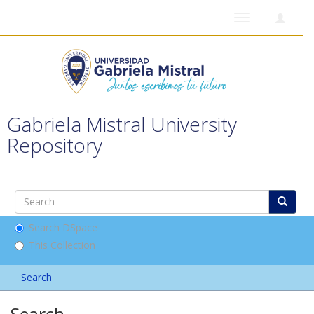
Toggle
navigation
Gabriela Mistral University
Repository
Search DSpace
This Collection
Search