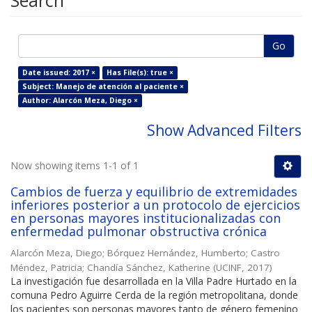
Search
Go
Date issued: 2017 ×
Has File(s): true ×
Subject: Manejo de atención al paciente ×
Author: Alarcón Meza, Diego ×
Show Advanced Filters
Now showing items 1-1 of 1
Cambios de fuerza y equilibrio de extremidades
inferiores posterior a un protocolo de ejercicios
en personas mayores institucionalizadas con
enfermedad pulmonar obstructiva crónica
Alarcón Meza, Diego
;
Bórquez Hernández, Humberto
;
Castro
Méndez, Patricia
;
Chandía Sánchez, Katherine
(
UCINF
,
2017
)
La investigación fue desarrollada en la Villa Padre Hurtado en la
comuna Pedro Aguirre Cerda de la región metropolitana, donde
los pacientes son personas mayores tanto de género femenino