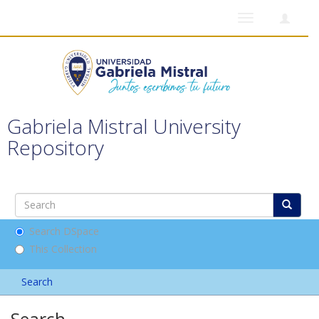
Toggle
navigation
Gabriela Mistral University
Repository
Search DSpace
This Collection
Search