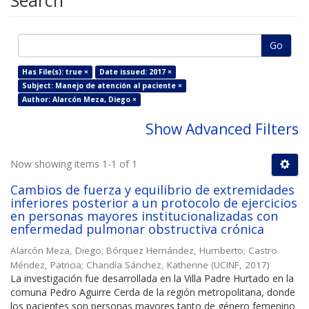
Search
Go
Has File(s): true ×
Date issued: 2017 ×
Subject: Manejo de atención al paciente ×
Author: Alarcón Meza, Diego ×
Show Advanced Filters
Now showing items 1-1 of 1
Cambios de fuerza y equilibrio de extremidades
inferiores posterior a un protocolo de ejercicios
en personas mayores institucionalizadas con
enfermedad pulmonar obstructiva crónica
Alarcón Meza, Diego
;
Bórquez Hernández, Humberto
;
Castro
Méndez, Patricia
;
Chandía Sánchez, Katherine
(
UCINF
,
2017
)
La investigación fue desarrollada en la Villa Padre Hurtado en la
comuna Pedro Aguirre Cerda de la región metropolitana, donde
los pacientes son personas mayores tanto de género femenino