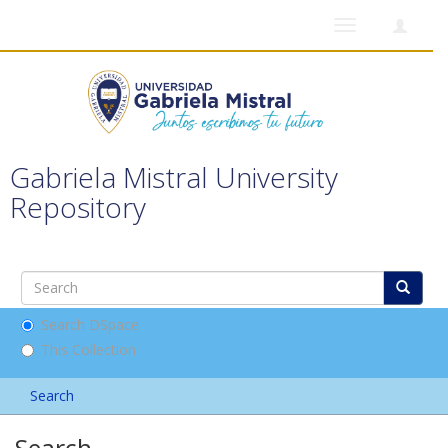
Toggle
navigation
Gabriela Mistral University
Repository
Search DSpace
This Collection
Search