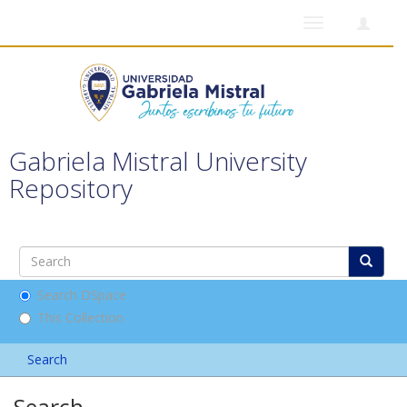
Toggle
navigation
Gabriela Mistral University
Repository
Search DSpace
This Collection
Search