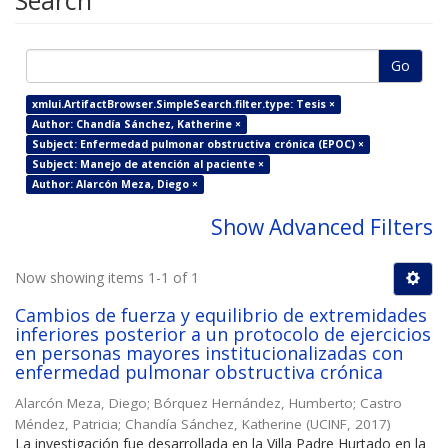
Search
Go
xmlui.ArtifactBrowser.SimpleSearch.filter.type: Tesis ×
Author: Chandía Sánchez, Katherine ×
Subject: Enfermedad pulmonar obstructiva crónica (EPOC) ×
Subject: Manejo de atención al paciente ×
Author: Alarcón Meza, Diego ×
Show Advanced Filters
Now showing items 1-1 of 1
Cambios de fuerza y equilibrio de extremidades
inferiores posterior a un protocolo de ejercicios
en personas mayores institucionalizadas con
enfermedad pulmonar obstructiva crónica
Alarcón Meza, Diego
;
Bórquez Hernández, Humberto
;
Castro
Méndez, Patricia
;
Chandía Sánchez, Katherine
(
UCINF
,
2017
)
La investigación fue desarrollada en la Villa Padre Hurtado en la