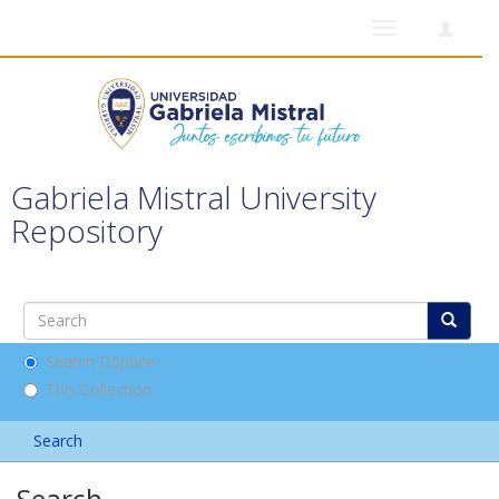
Toggle
navigation
Gabriela Mistral University
Repository
Search DSpace
This Collection
Search