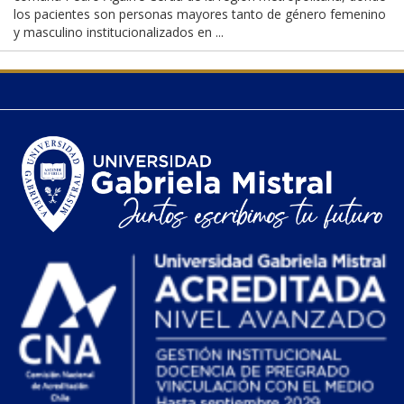
los pacientes son personas mayores tanto de género femenino
y masculino institucionalizados en ...