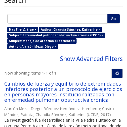
Search
Go
Has File(s): true ×
Author: Chandía Sánchez, Katherine ×
Subject: Enfermedad pulmonar obstructiva crónica (EPOC) ×
Subject: Manejo de atención al paciente ×
Author: Alarcón Meza, Diego ×
Show Advanced Filters
Now showing items 1-1 of 1
Cambios de fuerza y equilibrio de extremidades
inferiores posterior a un protocolo de ejercicios
en personas mayores institucionalizadas con
enfermedad pulmonar obstructiva crónica
Alarcón Meza, Diego
;
Bórquez Hernández, Humberto
;
Castro
Méndez, Patricia
;
Chandía Sánchez, Katherine
(
UCINF
,
2017
)
La investigación fue desarrollada en la Villa Padre Hurtado en la
comuna Pedro Aguirre Cerda de la región metropolitana, donde