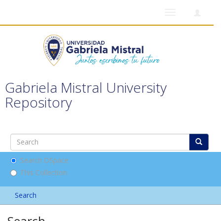
Toggle
navigation
Gabriela Mistral University
Repository
Search DSpace
This Collection
Search