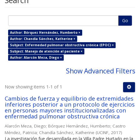
Search
Go
Author: Bórquez Hernández, Humberto ×
Author: Chandía Sánchez, Katherine ×
Subject: Enfermedad pulmonar obstructiva crónica (EPOC) ×
Subject: Manejo de atención al paciente ×
Author: Alarcón Meza, Diego ×
Show Advanced Filters
Now showing items 1-1 of 1
Cambios de fuerza y equilibrio de extremidades
inferiores posterior a un protocolo de ejercicios
en personas mayores institucionalizadas con
enfermedad pulmonar obstructiva crónica
Alarcón Meza, Diego
;
Bórquez Hernández, Humberto
;
Castro
Méndez, Patricia
;
Chandía Sánchez, Katherine
(
UCINF
,
2017
)
La investigación fue desarrollada en la Villa Padre Hurtado en la