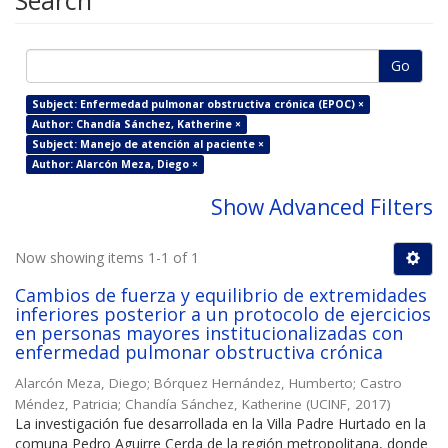
Search
Go
Subject: Enfermedad pulmonar obstructiva crónica (EPOC) ×
Author: Chandía Sánchez, Katherine ×
Subject: Manejo de atención al paciente ×
Author: Alarcón Meza, Diego ×
Show Advanced Filters
Now showing items 1-1 of 1
Cambios de fuerza y equilibrio de extremidades
inferiores posterior a un protocolo de ejercicios
en personas mayores institucionalizadas con
enfermedad pulmonar obstructiva crónica
Alarcón Meza, Diego
;
Bórquez Hernández, Humberto
;
Castro
Méndez, Patricia
;
Chandía Sánchez, Katherine
(
UCINF
,
2017
)
La investigación fue desarrollada en la Villa Padre Hurtado en la
comuna Pedro Aguirre Cerda de la región metropolitana, donde