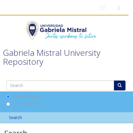
Toggle
navigation
Gabriela Mistral University
Repository
Search DSpace
This Collection
Search