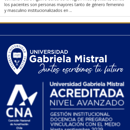
los pacientes son personas mayores tanto de género femenino
y masculino institucionalizados en ...