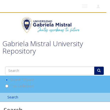
Toggle
navigation
Gabriela Mistral University
Repository
Search DSpace
This Collection
Search