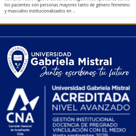
los pacientes son personas mayores tanto de género femenino
y masculino institucionalizados en ...