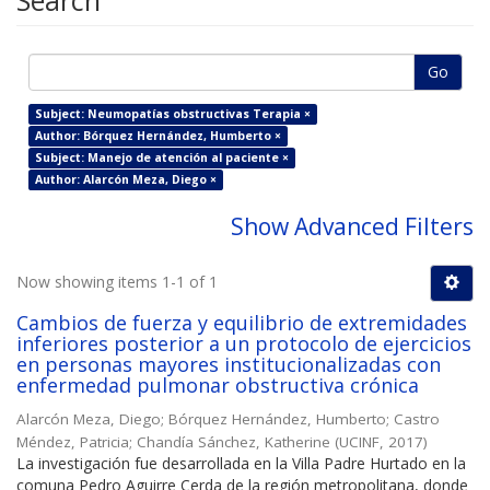
Search
Go
Subject: Neumopatías obstructivas Terapia ×
Author: Bórquez Hernández, Humberto ×
Subject: Manejo de atención al paciente ×
Author: Alarcón Meza, Diego ×
Show Advanced Filters
Now showing items 1-1 of 1
Cambios de fuerza y equilibrio de extremidades
inferiores posterior a un protocolo de ejercicios
en personas mayores institucionalizadas con
enfermedad pulmonar obstructiva crónica
Alarcón Meza, Diego
;
Bórquez Hernández, Humberto
;
Castro
Méndez, Patricia
;
Chandía Sánchez, Katherine
(
UCINF
,
2017
)
La investigación fue desarrollada en la Villa Padre Hurtado en la
comuna Pedro Aguirre Cerda de la región metropolitana, donde