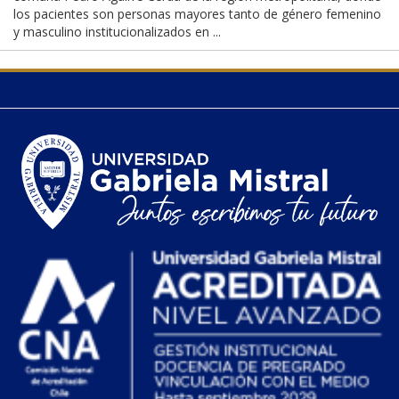
los pacientes son personas mayores tanto de género femenino
y masculino institucionalizados en ...