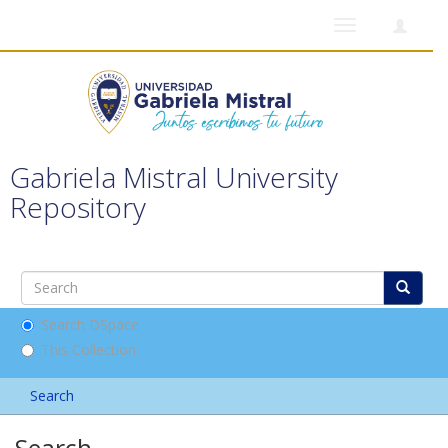
Toggle
navigation
Gabriela Mistral University
Repository
Search DSpace
This Collection
Search