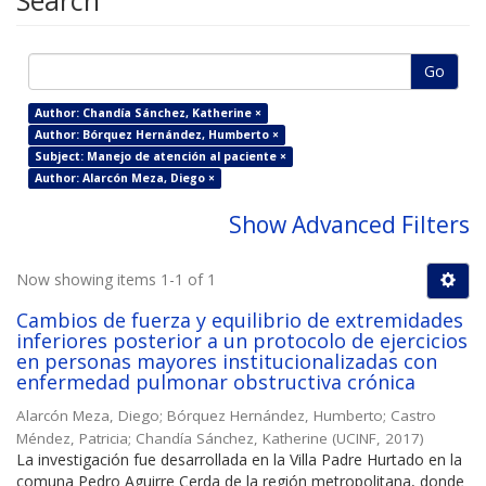
Search
Go
Author: Chandía Sánchez, Katherine ×
Author: Bórquez Hernández, Humberto ×
Subject: Manejo de atención al paciente ×
Author: Alarcón Meza, Diego ×
Show Advanced Filters
Now showing items 1-1 of 1
Cambios de fuerza y equilibrio de extremidades
inferiores posterior a un protocolo de ejercicios
en personas mayores institucionalizadas con
enfermedad pulmonar obstructiva crónica
Alarcón Meza, Diego
;
Bórquez Hernández, Humberto
;
Castro
Méndez, Patricia
;
Chandía Sánchez, Katherine
(
UCINF
,
2017
)
La investigación fue desarrollada en la Villa Padre Hurtado en la
comuna Pedro Aguirre Cerda de la región metropolitana, donde