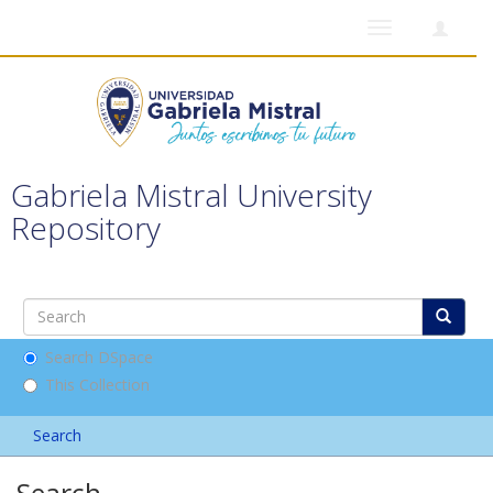
Toggle
navigation
Gabriela Mistral University
Repository
Search DSpace
This Collection
Search