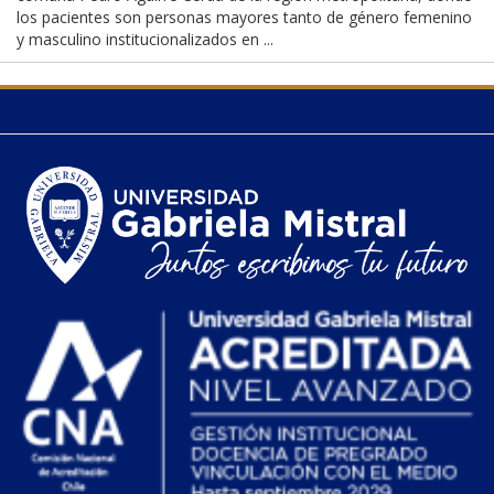
los pacientes son personas mayores tanto de género femenino
y masculino institucionalizados en ...