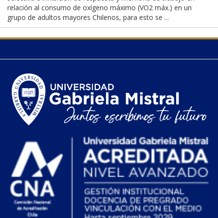
relación al consumo de oxígeno máximo (VO2 máx.) en un
grupo de adultos mayores Chilenos, para esto se ...