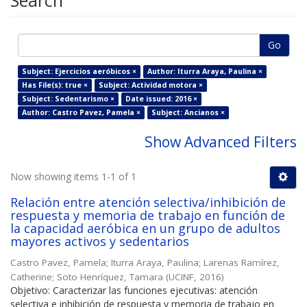
Search
Go
Subject: Ejercicios aeróbicos ×
Author: Iturra Araya, Paulina ×
Has File(s): true ×
Subject: Actividad motora ×
Subject: Sedentarismo ×
Date issued: 2016 ×
Author: Castro Pavez, Pamela ×
Subject: Ancianos ×
Show Advanced Filters
Now showing items 1-1 of 1
Relación entre atención selectiva/inhibición de
respuesta y memoria de trabajo en función de
la capacidad aeróbica en un grupo de adultos
mayores activos y sedentarios
Castro Pavez, Pamela
;
Iturra Araya, Paulina
;
Larenas Ramírez,
Catherine
;
Soto Henríquez, Tamara
(
UCINF
,
2016
)
Objetivo: Caracterizar las funciones ejecutivas: atención
selectiva e inhibición de respuesta y memoria de trabajo en