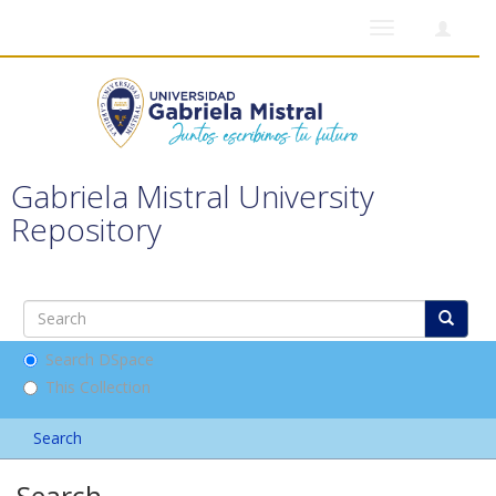
Toggle
navigation
Gabriela Mistral University
Repository
Search DSpace
This Collection
Search