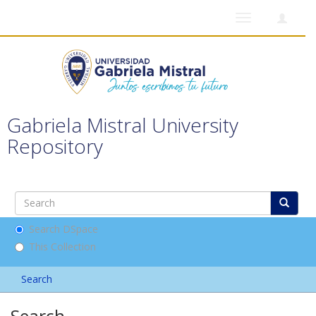
Toggle
navigation
Gabriela Mistral University
Repository
Search DSpace
This Collection
Search