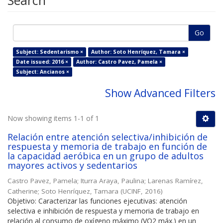
Search
Go
Subject: Sedentarismo ×
Author: Soto Henríquez, Tamara ×
Date issued: 2016 ×
Author: Castro Pavez, Pamela ×
Subject: Ancianos ×
Show Advanced Filters
Now showing items 1-1 of 1
Relación entre atención selectiva/inhibición de
respuesta y memoria de trabajo en función de
la capacidad aeróbica en un grupo de adultos
mayores activos y sedentarios
Castro Pavez, Pamela
;
Iturra Araya, Paulina
;
Larenas Ramírez,
Catherine
;
Soto Henríquez, Tamara
(
UCINF
,
2016
)
Objetivo: Caracterizar las funciones ejecutivas: atención
selectiva e inhibición de respuesta y memoria de trabajo en
relación al consumo de oxígeno máximo (VO2 máx.) en un