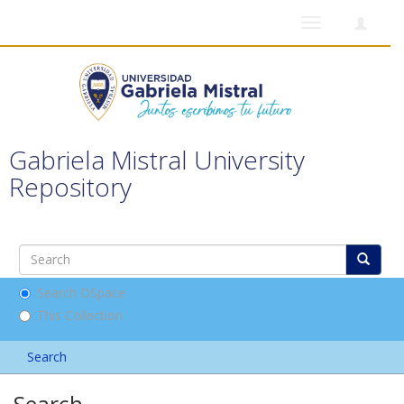
Toggle
navigation
Gabriela Mistral University
Repository
Search DSpace
This Collection
Search