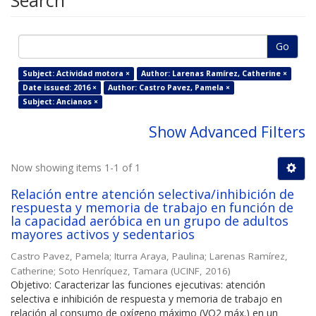
Search
Go
Subject: Actividad motora ×
Author: Larenas Ramírez, Catherine ×
Date issued: 2016 ×
Author: Castro Pavez, Pamela ×
Subject: Ancianos ×
Show Advanced Filters
Now showing items 1-1 of 1
Relación entre atención selectiva/inhibición de
respuesta y memoria de trabajo en función de
la capacidad aeróbica en un grupo de adultos
mayores activos y sedentarios
Castro Pavez, Pamela
;
Iturra Araya, Paulina
;
Larenas Ramírez,
Catherine
;
Soto Henríquez, Tamara
(
UCINF
,
2016
)
Objetivo: Caracterizar las funciones ejecutivas: atención
selectiva e inhibición de respuesta y memoria de trabajo en
relación al consumo de oxígeno máximo (VO2 máx.) en un