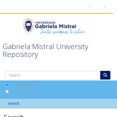
Toggle
navigation
Gabriela Mistral University
Repository
Search DSpace
This Collection
Search