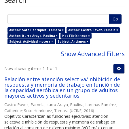
Search
Go
Author: Soto Henríquez, Tamara ×
Author: Castro Pavez, Pamela ×
Author: Iturra Araya, Paulina ×
Has File(s): true ×
Subject: Actividad motora ×
Subject: Ancianos ×
Show Advanced Filters
Now showing items 1-1 of 1
Relación entre atención selectiva/inhibición de
respuesta y memoria de trabajo en función de
la capacidad aeróbica en un grupo de adultos
mayores activos y sedentarios
Castro Pavez, Pamela
;
Iturra Araya, Paulina
;
Larenas Ramírez,
Catherine
;
Soto Henríquez, Tamara
(
UCINF
,
2016
)
Objetivo: Caracterizar las funciones ejecutivas: atención
selectiva e inhibición de respuesta y memoria de trabajo en
relación al consumo de oxígeno máximo (VO2 máx.) en un