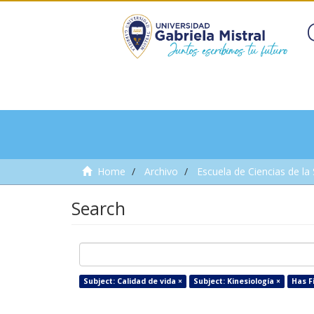
Home
Archivo
Escuela de Ciencias de la
Search
Subject: Calidad de vida ×
Subject: Kinesiología ×
Has Fi