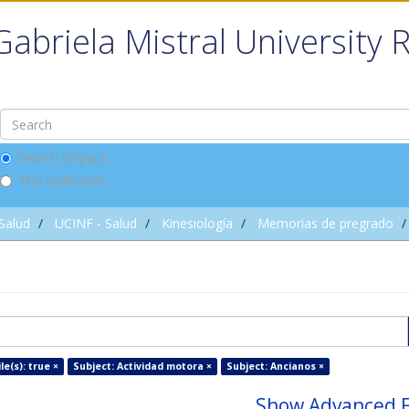
Gabriela Mistral University 
Search DSpace
This Collection
 Salud
UCINF - Salud
Kinesiología
Memorias de pregrado
le(s): true ×
Subject: Actividad motora ×
Subject: Ancianos ×
Show Advanced F