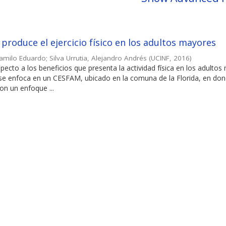
 produce el ejercicio físico en los adultos mayores
Camilo Eduardo
;
Silva Urrutia, Alejandro Andrés
(
UCINF
,
2016
)
specto a los beneficios que presenta la actividad física en los adulto
 se enfoca en un CESFAM, ubicado en la comuna de la Florida, en do
on un enfoque ...