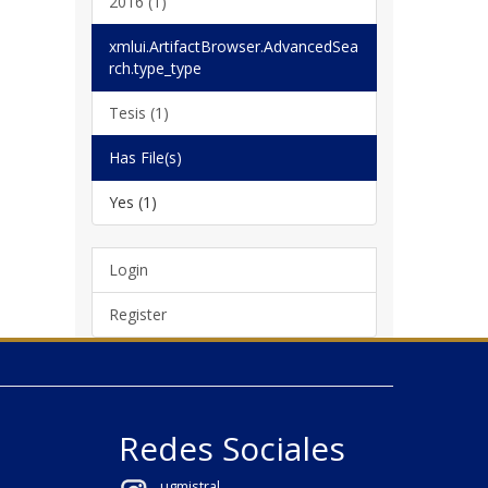
2016 (1)
xmlui.ArtifactBrowser.AdvancedSea
rch.type_type
Tesis (1)
Has File(s)
Yes (1)
Login
Register
Redes Sociales
ugmistral