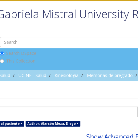
Gabriela Mistral University 
Search DSpace
This Collection
 Salud
UCINF - Salud
Kinesiología
Memorias de pregrado
al paciente ×
Author: Alarcón Meza, Diego ×
Show Advanced F