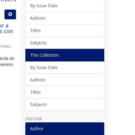
By Issue Date
Authors
or a
s con
Titles
Subjects
nchez,
This Collection
Cerda de
emenino
By Issue Date
Authors
Titles
Subjects
DISCOVER
Author