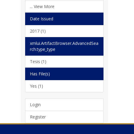
... View More
Date Issued
2017 (1)
xmlui.ArtifactBrowser.AdvancedSea
rch.type_type
Tesis (1)
Has File(s)
Yes (1)
Login
Register