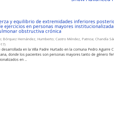
rza y equilibrio de extremidades inferiores posteri
e ejercicios en personas mayores institucionalizada
lmonar obstructiva crónica
o
;
Bórquez Hernández, Humberto
;
Castro Méndez, Patricia
;
Chandía Sá
017
)
e desarrollada en la Villa Padre Hurtado en la comuna Pedro Aguirre 
itana, donde los pacientes son personas mayores tanto de género f
ionalizados en ...