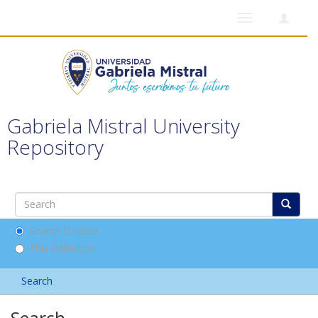
Toggle
navigation
Gabriela Mistral University
Repository
Search DSpace
This Collection
Search