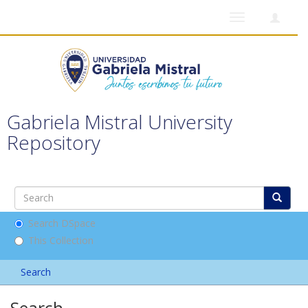
Toggle
navigation
Gabriela Mistral University
Repository
Search DSpace
This Collection
Search