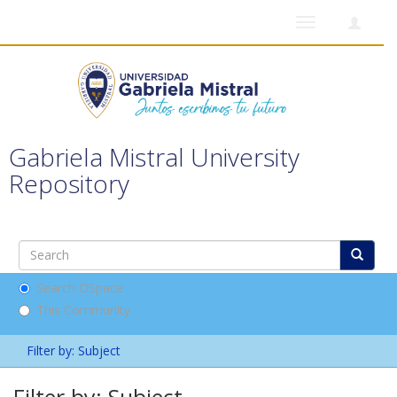
Toggle
navigation
Gabriela Mistral University
Repository
Search DSpace
This Community
Filter by: Subject