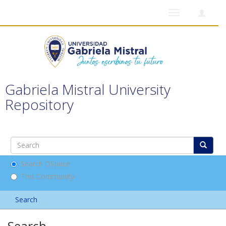
Toggle
navigation
Gabriela Mistral University
Repository
Search DSpace
This Community
Search