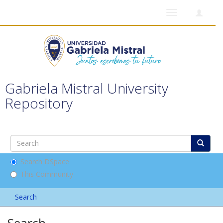
Toggle
navigation
Gabriela Mistral University
Repository
Search DSpace
This Community
Search