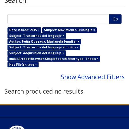
Search
Go
Date issued: 2015 ×
Subject: Movimiento Fisiología ×
Subject: Trastornos del lenguaje ×
Author: Peña Quezada, Marianela Jennifer ×
Subject: Trastornos del lenguaje en niños ×
Subject: Adquisición del lenguaje ×
xmlui.ArtifactBrowser.SimpleSearch.filter.type: Thesis ×
Has File(s): true ×
Show Advanced Filters
Search produced no results.