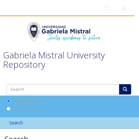
Toggle
navigation
Gabriela Mistral University
Repository
Search DSpace
This Community
Search