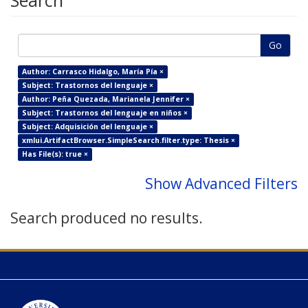
Search
Go
Author: Carrasco Hidalgo, María Pía ×
Subject: Trastornos del lenguaje ×
Author: Peña Quezada, Marianela Jennifer ×
Subject: Trastornos del lenguaje en niños ×
Subject: Adquisición del lenguaje ×
xmlui.ArtifactBrowser.SimpleSearch.filter.type: Thesis ×
Has File(s): true ×
Show Advanced Filters
Search produced no results.