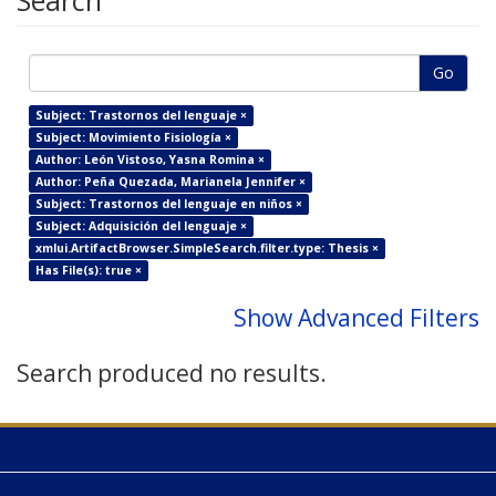
Search
Go
Subject: Trastornos del lenguaje ×
Subject: Movimiento Fisiología ×
Author: León Vistoso, Yasna Romina ×
Author: Peña Quezada, Marianela Jennifer ×
Subject: Trastornos del lenguaje en niños ×
Subject: Adquisición del lenguaje ×
xmlui.ArtifactBrowser.SimpleSearch.filter.type: Thesis ×
Has File(s): true ×
Show Advanced Filters
Search produced no results.