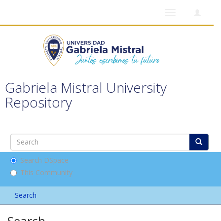
Toggle
navigation
Gabriela Mistral University
Repository
Search DSpace
This Community
Search