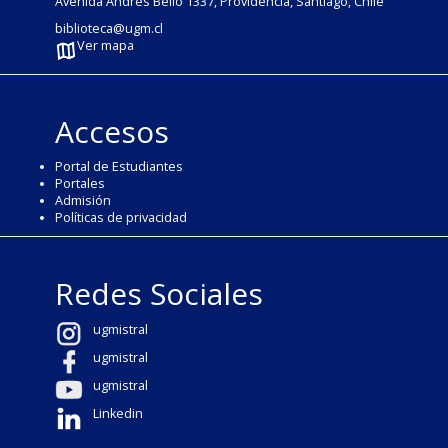
Avenida Andrés Bello 1337, Providencia, Santiago, Chile
biblioteca@ugm.cl
Ver mapa
Accesos
Portal de Estudiantes
Portales
Admisión
Políticas de privacidad
Redes Sociales
ugmistral
ugmistral
ugmistral
Linkedin