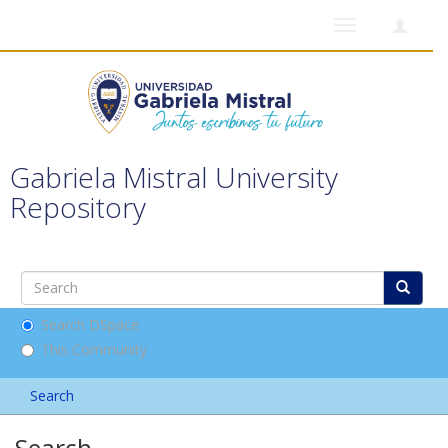
Toggle
navigation
Gabriela Mistral University
Repository
Search DSpace
This Community
Search