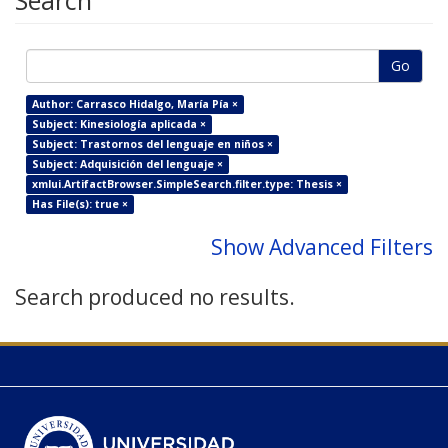
Search
Go
Author: Carrasco Hidalgo, María Pía ×
Subject: Kinesiología aplicada ×
Subject: Trastornos del lenguaje en niños ×
Subject: Adquisición del lenguaje ×
xmlui.ArtifactBrowser.SimpleSearch.filter.type: Thesis ×
Has File(s): true ×
Show Advanced Filters
Search produced no results.