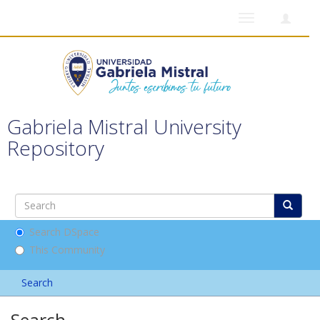
Toggle
navigation
Gabriela Mistral University
Repository
Search DSpace
This Community
Search