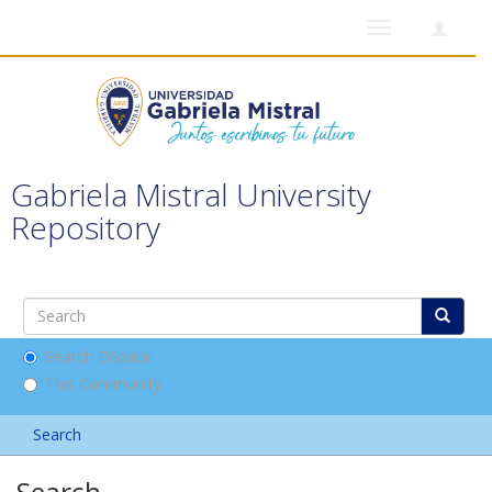
Toggle
navigation
Gabriela Mistral University
Repository
Search DSpace
This Community
Search