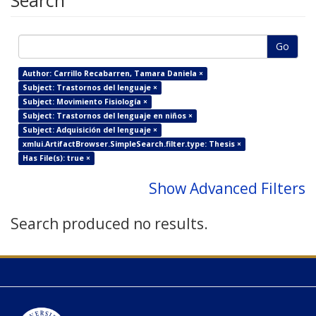
Search
Go
Author: Carrillo Recabarren, Tamara Daniela ×
Subject: Trastornos del lenguaje ×
Subject: Movimiento Fisiología ×
Subject: Trastornos del lenguaje en niños ×
Subject: Adquisición del lenguaje ×
xmlui.ArtifactBrowser.SimpleSearch.filter.type: Thesis ×
Has File(s): true ×
Show Advanced Filters
Search produced no results.