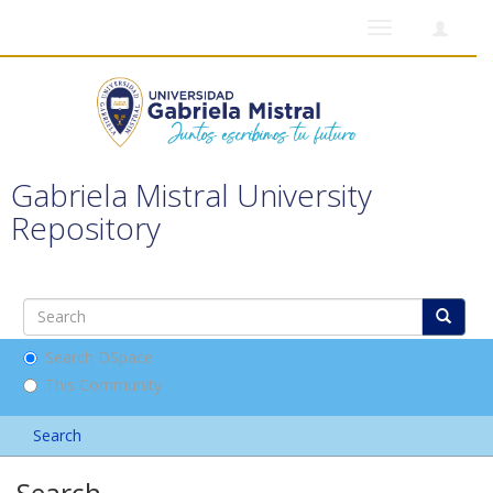
Toggle
navigation
Gabriela Mistral University
Repository
Search DSpace
This Community
Search