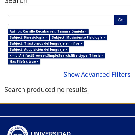
Search
Go
Author: Carrillo Recabarren, Tamara Daniela ×
Subject: Kinesiología ×
Subject: Movimiento Fisiología ×
Subject: Trastornos del lenguaje en niños ×
Subject: Adquisición del lenguaje ×
xmlui.ArtifactBrowser.SimpleSearch.filter.type: Thesis ×
Has File(s): true ×
Show Advanced Filters
Search produced no results.