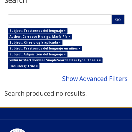
Search
Go
Subject: Trastornos del lenguaje ×
Author: Carrasco Hidalgo, María Pía ×
Subject: Kinesiología aplicada ×
Subject: Trastornos del lenguaje en niños ×
Subject: Adquisición del lenguaje ×
xmlui.ArtifactBrowser.SimpleSearch.filter.type: Thesis ×
Has File(s): true ×
Show Advanced Filters
Search produced no results.