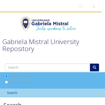
Toggle
navigation
Gabriela Mistral University
Repository
Search DSpace
This Community
Search