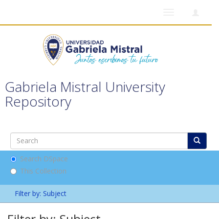
Toggle
navigation
Gabriela Mistral University
Repository
Search DSpace
This Collection
Filter by: Subject