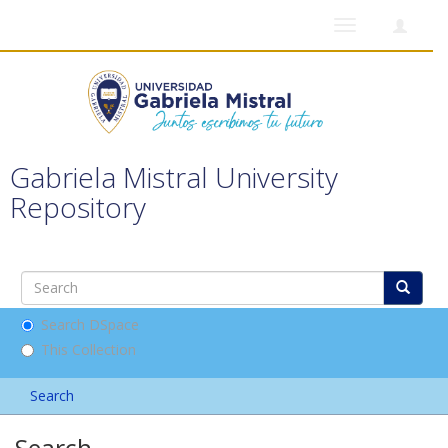
Toggle
navigation
Gabriela Mistral University
Repository
Search DSpace
This Collection
Search