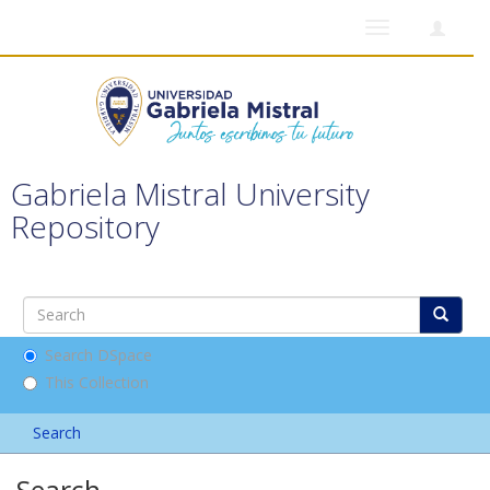
Toggle
navigation
Gabriela Mistral University
Repository
Search DSpace
This Collection
Search