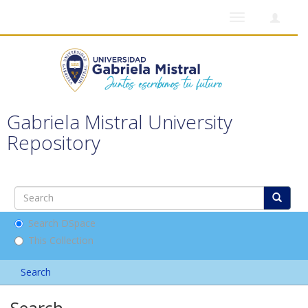
Toggle
navigation
Gabriela Mistral University
Repository
Search DSpace
This Collection
Search