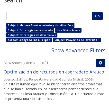
Search
Go
Subject: Madera Abastecimiento y distribución ×
Subject: Estrategia empresarial ×
Has File(s): true ×
Subject: Estrategias de desarrollo ×
Author: Luengo Salinas, Felipe ×
Subject: Proyectos de inversión ×
Show Advanced Filters
Now showing items 1-1 of 1
Optimización de recursos en aserradero Arauco
Luengo Salinas, Felipe
(
Universidad Gabriela Mistral
,
2009
)
En este resumen ejecutivo se identificarán distintos problemas
que se han suscitado en los aserraderos pertenecientes a la
empresa Celulosa Arauco y Constitución S.A. De acuerdo a esto
se presenta una síntesis de los ...