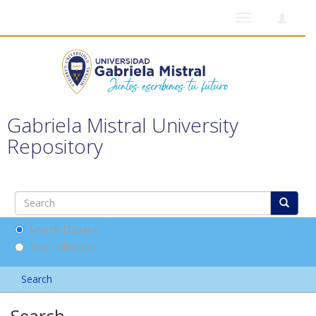
Toggle
navigation
Gabriela Mistral University
Repository
Search DSpace
This Collection
Search