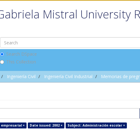
Gabriela Mistral University 
Search DSpace
This Collection
Ingeniería Civil
Ingeniería Civil Industrial
Memorias de preg
a empresarial ×
Date issued: 2002 ×
Subject: Administración escolar ×