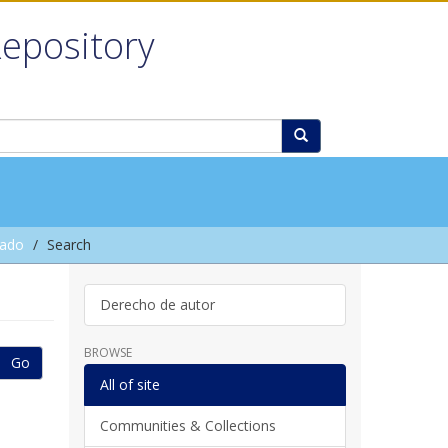
Repository
rado
Search
Derecho de autor
BROWSE
Go
All of site
Communities & Collections