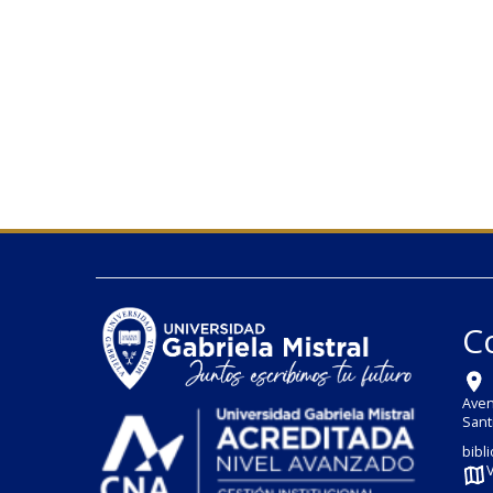
C
Aven
Sant
bibl