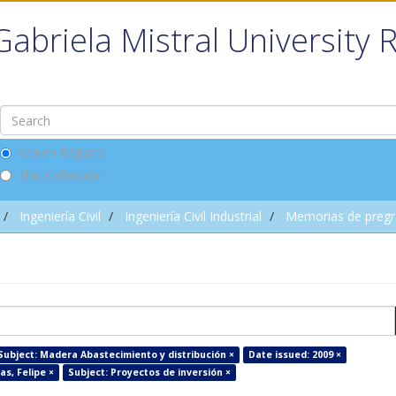
Gabriela Mistral University 
Search DSpace
This Collection
Ingeniería Civil
Ingeniería Civil Industrial
Memorias de preg
Subject: Madera Abastecimiento y distribución ×
Date issued: 2009 ×
s, Felipe ×
Subject: Proyectos de inversión ×