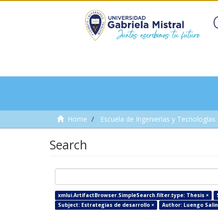
Home
Escuela de Ingenierías y Tecnologías
Search
xmlui.ArtifactBrowser.SimpleSearch.filter.type: Thesis ×
Subject: Estrategias de desarrollo ×
Author: Luengo Salina