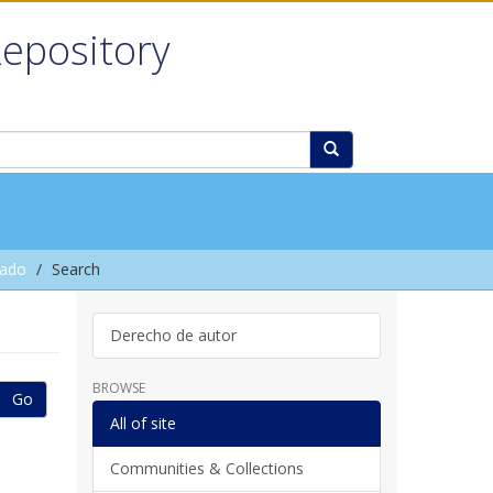
Repository
rado
Search
Derecho de autor
BROWSE
Go
All of site
Communities & Collections