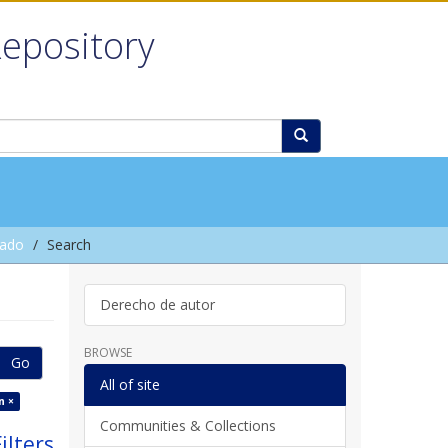
Repository
rado
Search
Derecho de autor
BROWSE
Go
All of site
n ×
Communities & Collections
ilters