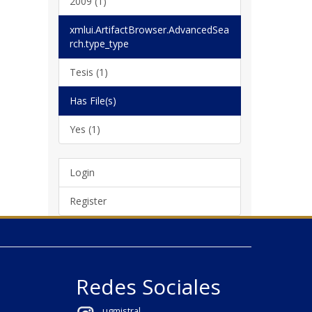
2009 (1)
xmlui.ArtifactBrowser.AdvancedSea
rch.type_type
Tesis (1)
Has File(s)
Yes (1)
Login
Register
Redes Sociales
ugmistral