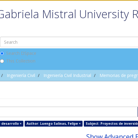
Gabriela Mistral University 
Search DSpace
This Collection
Ingeniería Civil
Ingeniería Civil Industrial
Memorias de preg
 desarrollo ×
Author: Luengo Salinas, Felipe ×
Subject: Proyectos de inversió
Show Advanced F