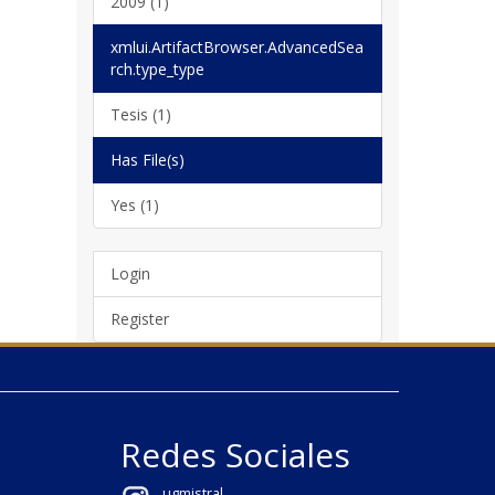
2009 (1)
xmlui.ArtifactBrowser.AdvancedSea
rch.type_type
Tesis (1)
Has File(s)
Yes (1)
Login
Register
Redes Sociales
ugmistral