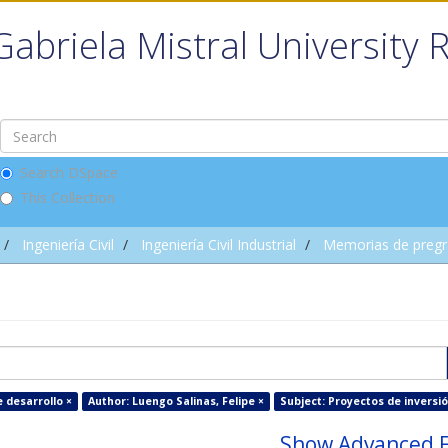
Gabriela Mistral University 
Search DSpace
This Collection
Ingeniería Civil
Ingeniería Civil Industrial
Memorias de preg
 desarrollo ×
Author: Luengo Salinas, Felipe ×
Subject: Proyectos de inversió
Show Advanced F