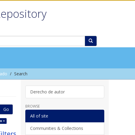
Repository
rado
Search
Derecho de autor
BROWSE
Go
All of site
n ×
Communities & Collections
ilters