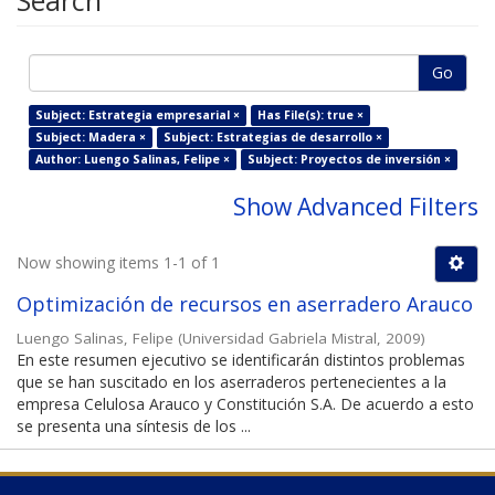
Search
Go
Subject: Estrategia empresarial ×
Has File(s): true ×
Subject: Madera ×
Subject: Estrategias de desarrollo ×
Author: Luengo Salinas, Felipe ×
Subject: Proyectos de inversión ×
Show Advanced Filters
Now showing items 1-1 of 1
Optimización de recursos en aserradero Arauco
Luengo Salinas, Felipe
(
Universidad Gabriela Mistral
,
2009
)
En este resumen ejecutivo se identificarán distintos problemas
que se han suscitado en los aserraderos pertenecientes a la
empresa Celulosa Arauco y Constitución S.A. De acuerdo a esto
se presenta una síntesis de los ...