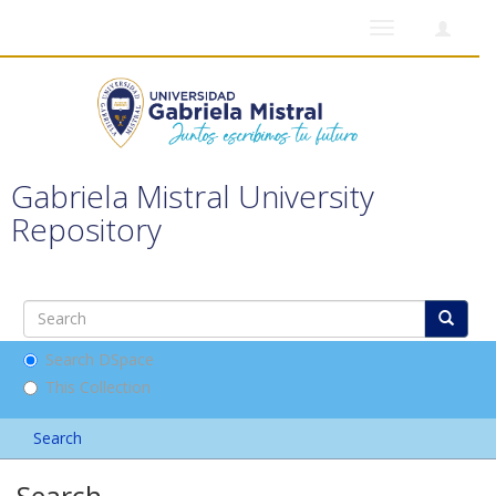
Toggle
navigation
Gabriela Mistral University
Repository
Search DSpace
This Collection
Search