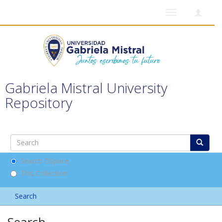
Toggle
navigation
Gabriela Mistral University
Repository
Search DSpace
This Collection
Search