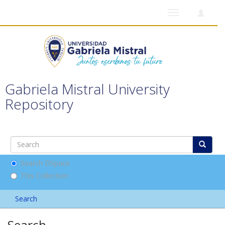
Toggle
navigation
Gabriela Mistral University
Repository
Search DSpace
This Collection
Search