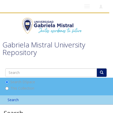
Toggle
navigation
Gabriela Mistral University
Repository
Search DSpace
This Collection
Search