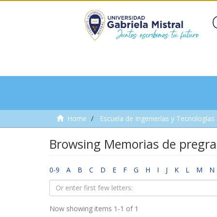
Home
Escuela de Ingenierías y Tecnologías
Browsing Memorias de pregrad
0-9
A
B
C
D
E
F
G
H
I
J
K
L
M
N
Now showing items 1-1 of 1