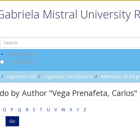
Gabriela Mistral University 
Search DSpace
This Collection
Ingeniería Civil
Ingeniería Civil Industrial
Memorias de preg
o by Author "Vega Prenafeta, Carlos"
O
P
Q
R
S
T
U
V
W
X
Y
Z
Go