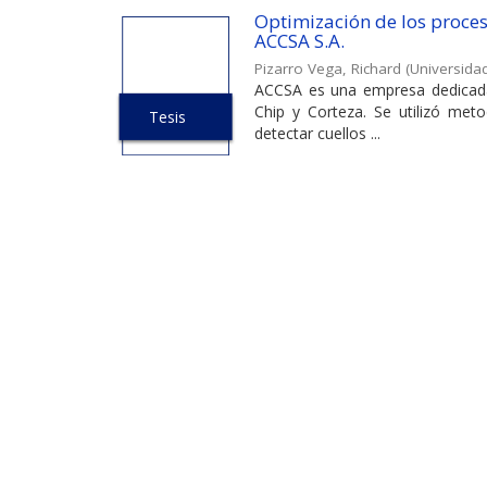
Optimización de los proce
ACCSA S.A.
Pizarro Vega, Richard
(
Universidad
ACCSA es una empresa dedicada 
Chip y Corteza. Se utilizó meto
Tesis
detectar cuellos ...