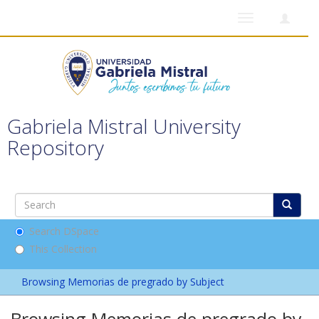
Toggle
navigation
Gabriela Mistral University
Repository
Search DSpace
This Collection
Browsing Memorias de pregrado by Subject